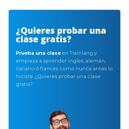
¿Quieres probar una
iel
iel
iel
iel
iel
•
•
•
•
•
Ago 8, 2026
Ago 8, 2026
Ago 8, 2026
Ago 8, 2026
Ago 8, 2026
clase gratis?
Prueba una clase
en Trainlang y
empieza a aprender ingles, alemán,
italiano ó frances como nunca antes lo
hiciste. ¿Quieres probar una clase
gratis?