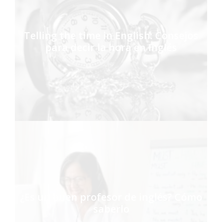
Telling the time in English: Consejos
para decir la hora en Inglés
¿Es un buen profesor de inglés? Cómo
saberlo